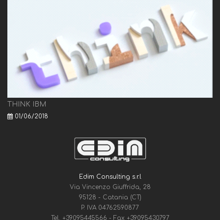
THINK IBM
01/06/2018
Edim Consulting s.r.l
Via Vincenzo Giuffrida, 28
95128 - Catania (CT)
P. IVA 04762590877
Tel.
+39095445566
- Fax
+39095430797