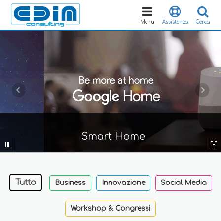
Toggle
navigation
Menu
Assistenza
Cerca
Smart Home
Tutto
Business
Innovazione
Social Media
Workshop & Congressi