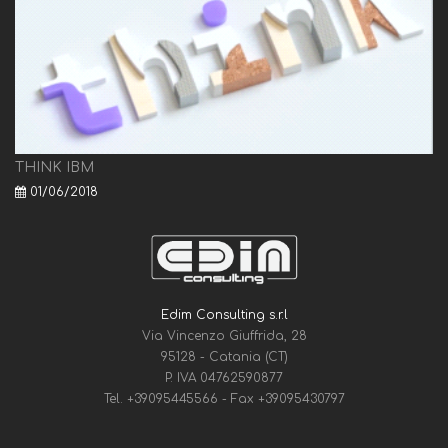
THINK IBM
01/06/2018
Edim Consulting s.r.l
Via Vincenzo Giuffrida, 28
95128 - Catania (CT)
P. IVA 04762590877
Tel.
+39095445566
- Fax
+39095430797