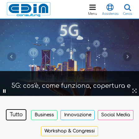
Toggle
navigation
Menu
Assistenza
Cerca
5G: cos'è, come funziona, copertura e
ambiti applicativi di 5G e IoT
Tutto
Business
Innovazione
Social Media
Workshop & Congressi