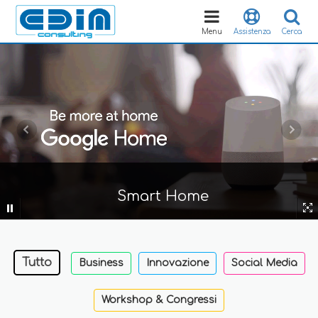
Toggle
navigation
Menu
Assistenza
Cerca
Smart Home
Tutto
Business
Innovazione
Social Media
Workshop & Congressi