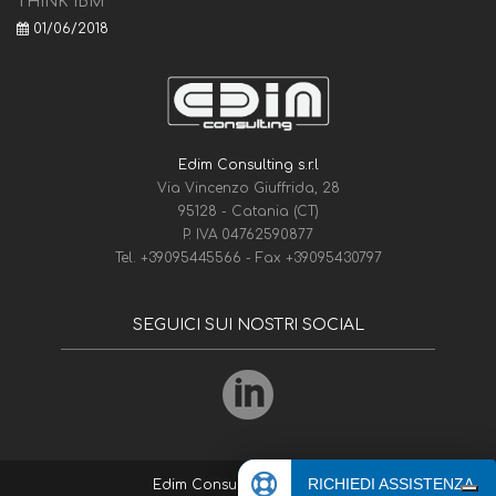
THINK IBM
01/06/2018
Edim Consulting s.r.l
Via Vincenzo Giuffrida, 28
95128 - Catania (CT)
P. IVA 04762590877
Tel.
+39095445566
- Fax
+39095430797
SEGUICI SUI NOSTRI SOCIAL
RICHIEDI ASSISTENZA
Edim Consulting
© 1975-2026