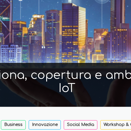
iona, copertura e ambi
IoT
Business
Innovazione
Social Media
Workshop & 