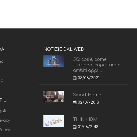
DA
NOTIZIE DAL WEB
5G: cos'è, come
mo
funziona, copertura e
ambiti appli...
03/05/2021
za
Smart Home
TILI
02/07/2018
ali
THINK IBM
rivacy
01/06/2018
olicy