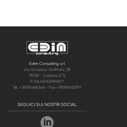
Edim Consulting s.r.l
Via Vincenzo Giuffrida, 28
95128 - Catania (CT)
P. IVA 04762590877
Tel.
+39095445566
- Fax
+39095430797
SEGUICI SUI NOSTRI SOCIAL