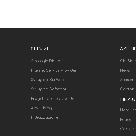
SERVIZI
AZIEN
Strategie Digitali
Chi Sia
Internet Service Provider
News
Sviluppo Siti Web
Assisten
Sviluppo Software
Contatti
Progetti per le aziende
LINK U
Advertising
Note Leg
Indicizzazione
Policy P
Cookie P