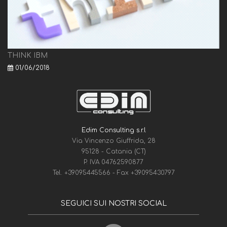
THINK IBM
01/06/2018
Edim Consulting s.r.l
Via Vincenzo Giuffrida, 28
95128 - Catania (CT)
P. IVA 04762590877
Tel.
+39095445566
- Fax
+39095430797
SEGUICI SUI NOSTRI SOCIAL