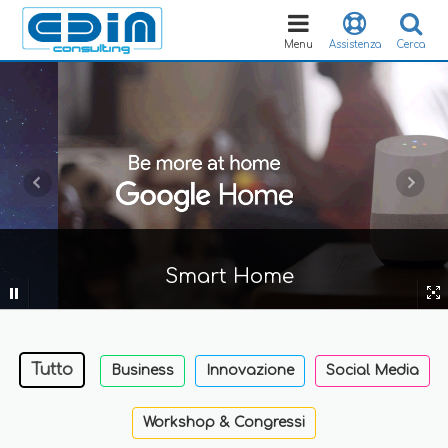
Toggle
navigation
Menu
Assistenza
Cerca
Smart Home
Tutto
Business
Innovazione
Social Media
Workshop & Congressi