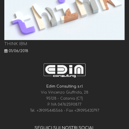
THINK IBM
01/06/2018
Edim Consulting s.r.l
Via Vincenzo Giuffrida, 28
95128 - Catania (CT)
P. IVA 04762590877
Tel.
+39095445566
- Fax
+39095430797
SEGUICI SUI NOSTRI SOCIAL