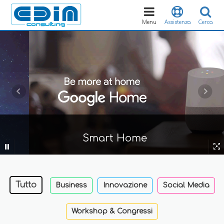
Toggle
navigation
Menu
Assistenza
Cerca
Smart Home
Tutto
Business
Innovazione
Social Media
Workshop & Congressi